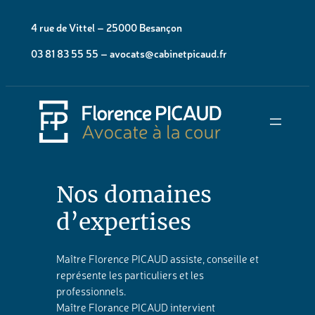
Aller
4 rue de Vittel – 25000 Besançon
au
contenu
03 81 83 55 55 – avocats@cabinetpicaud.fr
Nos domaines
d’expertises
Maître Florence PICAUD assiste, conseille et
représente les particuliers et les
professionnels.
Maître Florance PICAUD intervient