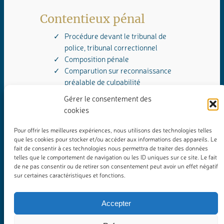
Contentieux pénal
Procédure devant le tribunal de
police, tribunal correctionnel
Composition pénale
Comparution sur reconnaissance
préalable de culpabilité
Gérer le consentement des
cookies
Pour offrir les meilleures expériences, nous utilisons des technologies telles
que les cookies pour stocker et/ou accéder aux informations des appareils. Le
fait de consentir à ces technologies nous permettra de traiter des données
telles que le comportement de navigation ou les ID uniques sur ce site. Le fait
4 rue de Vittel – 25000 Besançon
de ne pas consentir ou de retirer son consentement peut avoir un effet négatif
Tel : 03 81 83 55 55
sur certaines caractéristiques et fonctions.
À propos
Confidentialité
Accepter
Domaines d’expertises
Mentions légales
Honoraires
Politique de cookies (UE)